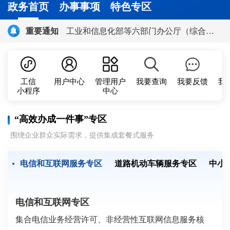
政务首页
办事事项
特色专区
工业和信息化部等六部门办公厅（综合司）关于开展2026年度智能工厂梯度培育行动的通知
重要通知
《道路机动车辆生产企业及产品》（第408批）、《享受车船税减免优惠的节约能源 使用新能源汽车车型目录》（第八十七批）、《减免车辆购置税的新能源汽车车型目录》（第三十二批）
工信
用户中心
管理用户
我要查询
我要反馈
我
小程序
中心
工业和信息化部中小企业局关于征集中小企业服务机构 构建服务智慧地图的通知
“
高效办成一件事
”
专区
围绕企业群众实际需求，提供集成套餐式服务
工业和信息化部 中央网信办 国家发展和改革委 国家数据局关于推动互联网基础资源高质量发展的指导意见
电信和互联网服务专区
道路机动车辆服务专区
中小
工业和信息化部办公厅关于公布2025年度信息通信服务创优典型案例名单的通知
电信和互联网专区
工业和信息化部办公厅 农业农村部办公厅关于开展农业领域机器人典型应用场景遴选工作的通知
集合电信业务经营许可、非经营性互联网信息服务核